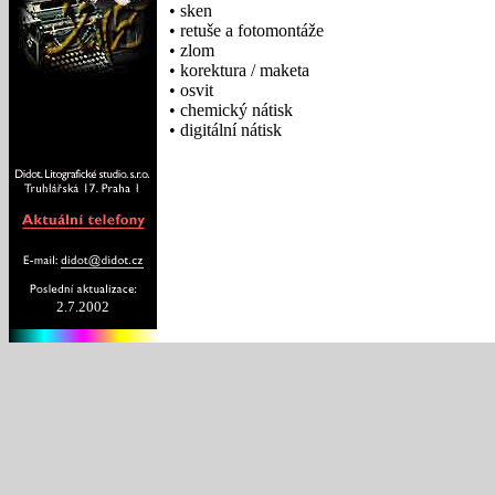
• sken
• retuše a fotomontáže
• zlom
• korektura / maketa
• osvit
• chemický nátisk
• digitální nátisk
2.7.2002